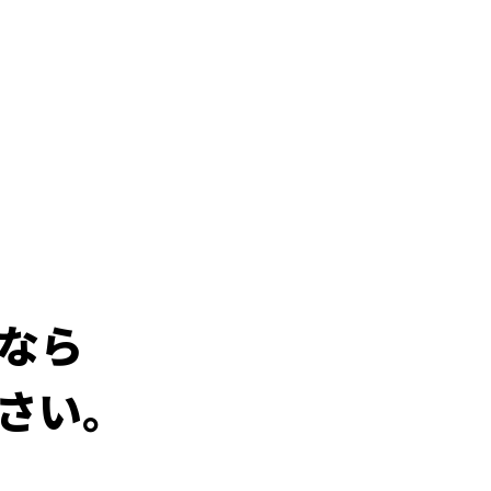
なら
さい。